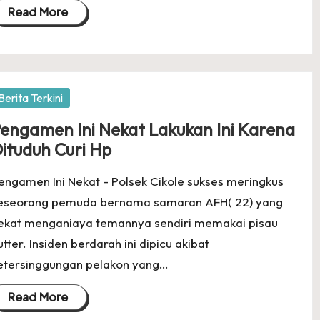
Read More
osted
Berita Terkini
engamen Ini Nekat Lakukan Ini Karena
ituduh Curi Hp
engamen Ini Nekat - Polsek Cikole sukses meringkus
eseorang pemuda bernama samaran AFH( 22) yang
ekat menganiaya temannya sendiri memakai pisau
utter. Insiden berdarah ini dipicu akibat
etersinggungan pelakon yang…
Read More