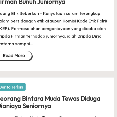
irman Bunuh Juniornya
idang Etik Beberkan - Kenyataan seram terungkap
alam persidangan etik ataupun Komisi Kode Etik Polri(
KEP). Permasalahan penganiayaan yang dicoba oleh
ripda Pirman terhadap juniornya, ialah Bripda Dirja
ratama sampai…
Read More
osted
Berita Terkini
eorang Bintara Muda Tewas Diduga
ianiaya Seniornya