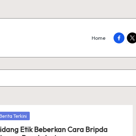
faceboo
twi
Home
osted
Berita Terkini
idang Etik Beberkan Cara Bripda