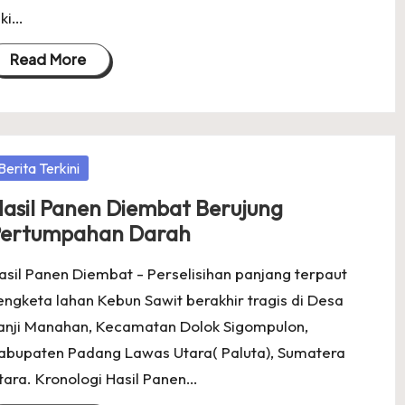
aki…
Read More
osted
Berita Terkini
asil Panen Diembat Berujung
ertumpahan Darah
asil Panen Diembat - Perselisihan panjang terpaut
engketa lahan Kebun Sawit berakhir tragis di Desa
anji Manahan, Kecamatan Dolok Sigompulon,
abupaten Padang Lawas Utara( Paluta), Sumatera
tara. Kronologi Hasil Panen…