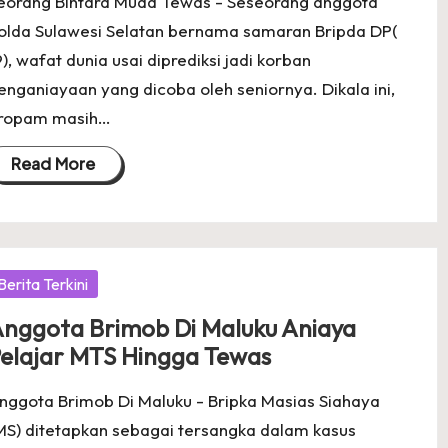
eorang Bintara Muda Tewas - Seseorang anggota
olda Sulawesi Selatan bernama samaran Bripda DP(
9), wafat dunia usai diprediksi jadi korban
enganiayaan yang dicoba oleh seniornya. Dikala ini,
ropam masih…
Read More
osted
Berita Terkini
nggota Brimob Di Maluku Aniaya
elajar MTS Hingga Tewas
nggota Brimob Di Maluku - Bripka Masias Siahaya
MS) ditetapkan sebagai tersangka dalam kasus