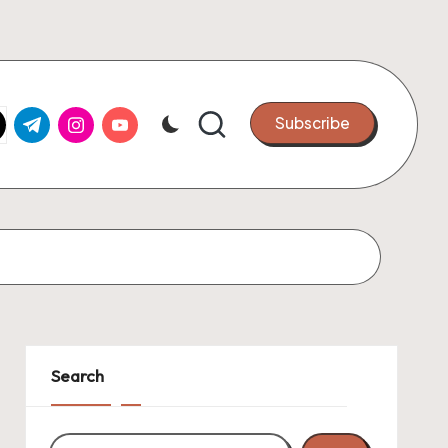
k.com
tter.com
t.me
instagram.com
youtube.com
Subscribe
Search