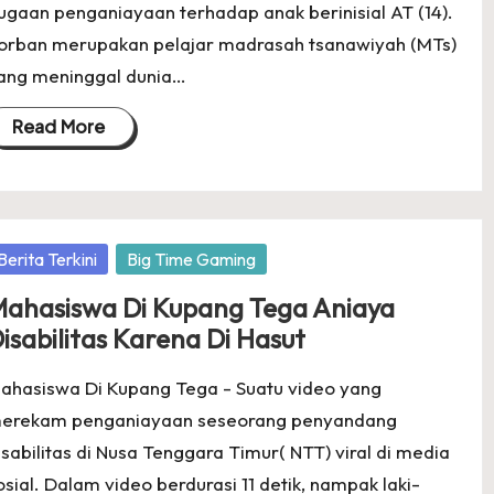
ugaan penganiayaan terhadap anak berinisial AT (14).
orban merupakan pelajar madrasah tsanawiyah (MTs)
ang meninggal dunia…
Read More
osted
Berita Terkini
Big Time Gaming
ahasiswa Di Kupang Tega Aniaya
isabilitas Karena Di Hasut
ahasiswa Di Kupang Tega - Suatu video yang
erekam penganiayaan seseorang penyandang
isabilitas di Nusa Tenggara Timur( NTT) viral di media
osial. Dalam video berdurasi 11 detik, nampak laki-