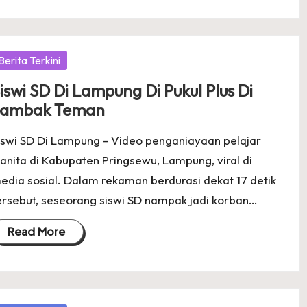
osted
Berita Terkini
iswi SD Di Lampung Di Pukul Plus Di
Jambak Teman
iswi SD Di Lampung - Video penganiayaan pelajar
anita di Kabupaten Pringsewu, Lampung, viral di
edia sosial. Dalam rekaman berdurasi dekat 17 detik
ersebut, seseorang siswi SD nampak jadi korban…
Read More