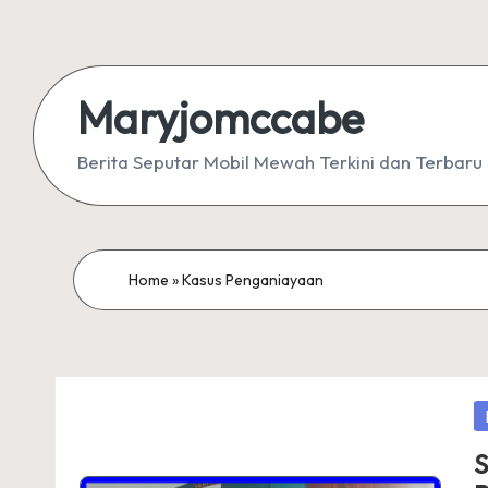
Skip
to
Maryjomccabe
content
Berita Seputar Mobil Mewah Terkini dan Terbaru
Home
»
Kasus Penganiayaan
P
in
S