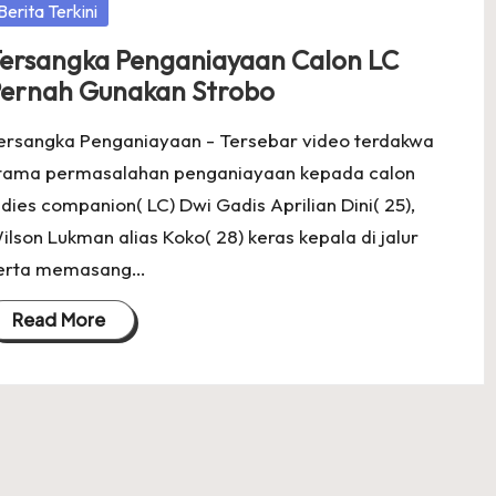
osted
Berita Terkini
ersangka Penganiayaan Calon LC
ernah Gunakan Strobo
ersangka Penganiayaan - Tersebar video terdakwa
tama permasalahan penganiayaan kepada calon
adies companion( LC) Dwi Gadis Aprilian Dini( 25),
ilson Lukman alias Koko( 28) keras kepala di jalur
erta memasang…
Read More