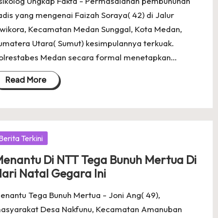
sikolog Ungkap Fakta - Permasalahan pembunuhan
adis yang mengenai Faizah Soraya( 42) di Jalur
wikora, Kecamatan Medan Sunggal, Kota Medan,
umatera Utara( Sumut) kesimpulannya terkuak.
olrestabes Medan secara formal menetapkan…
Read More
osted
Berita Terkini
enantu Di NTT Tega Bunuh Mertua Di
ari Natal Gegara Ini
enantu Tega Bunuh Mertua - Joni Ang( 49),
asyarakat Desa Nakfunu, Kecamatan Amanuban