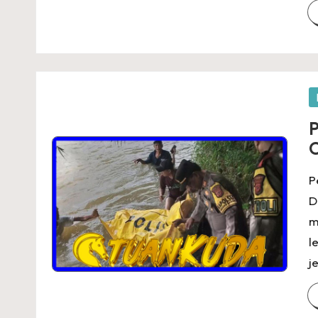
P
in
P
C
P
D
m
l
j