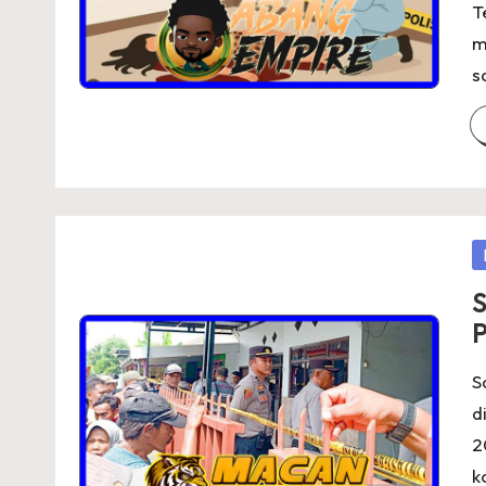
T
m
s
P
in
S
P
S
d
2
k