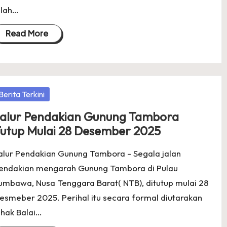
alah…
Read More
osted
Berita Terkini
alur Pendakian Gunung Tambora
utup Mulai 28 Desember 2025
alur Pendakian Gunung Tambora - Segala jalan
endakian mengarah Gunung Tambora di Pulau
umbawa, Nusa Tenggara Barat( NTB), ditutup mulai 28
esmeber 2025. Perihal itu secara formal diutarakan
ihak Balai…