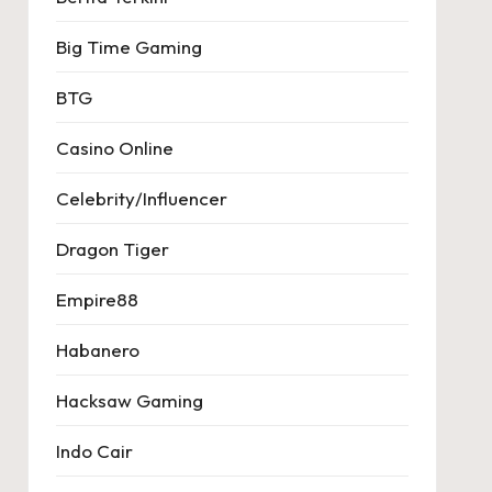
Big Time Gaming
BTG
Casino Online
Celebrity/Influencer
Dragon Tiger
Empire88
Habanero
Hacksaw Gaming
Indo Cair