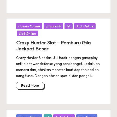
Posted
Casino Online
Empire88
Jili
Judi Online
in
Slot Online
Crazy Hunter Slot – Pemburu Gila
Jackpot Besar
Crazy Hunter Slot dari JILI hadir dengan gameplay
unik ala tower defense yang seru banget. Ledakkan
menara dan jatuhkan monster buat dapetin hadiah
uang tunai. Dengan aturan spesial dan pengali…
Read More
Posted