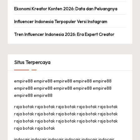
Ekonomi Kreator Konten 2026: Data dan Peluangnya
Influencer Indonesia Terpopuler Versi Instagram
Tren Influencer Indonesia 2026: Era Expert Creator
Situs Terpercaya
empire88
empire88
empire88
empire88
empire88
empire88
empire88
empire88
empire88
empire88
empire88
empire88
raja botak
raja botak
raja botak
raja botak
raja botak
raja botak
raja botak
raja botak
raja botak
raja botak
raja botak
raja botak
raja botak
raja botak
raja botak
raja botak
raja botak
indocair
indocair
indocair
indocair
indocair
indocair