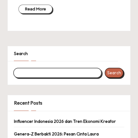
Read More
Search
Search
Recent Posts
Influencer Indonesia 2026 dan Tren Ekonomi Kreator
Genera-Z Berbakti 2026: Pesan Cinta Laura