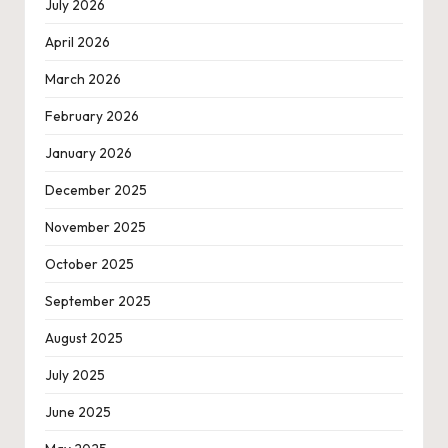
July 2026
April 2026
March 2026
February 2026
January 2026
December 2025
November 2025
October 2025
September 2025
August 2025
July 2025
June 2025