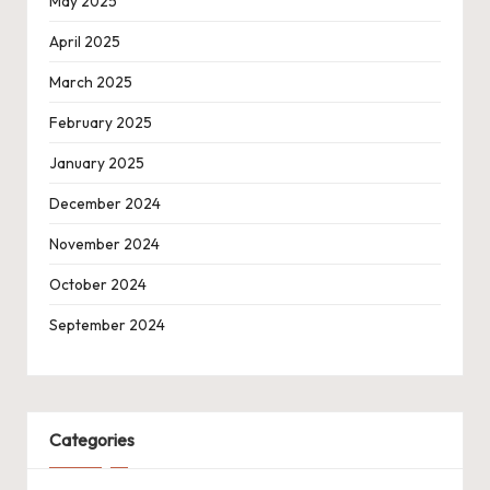
May 2025
April 2025
March 2025
February 2025
January 2025
December 2024
November 2024
October 2024
September 2024
Categories