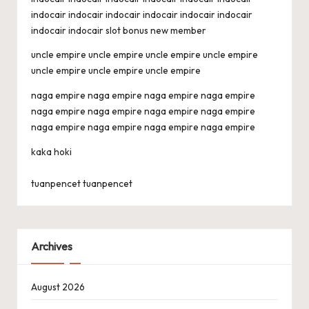
indocair
indocair
indocair
indocair
indocair
indocair
indocair
indocair
slot bonus new member
uncle empire
uncle empire
uncle empire
uncle empire
uncle empire
uncle empire
uncle empire
naga empire
naga empire
naga empire
naga empire
naga empire
naga empire
naga empire
naga empire
naga empire
naga empire
naga empire
naga empire
kaka hoki
tuanpencet
tuanpencet
Archives
August 2026