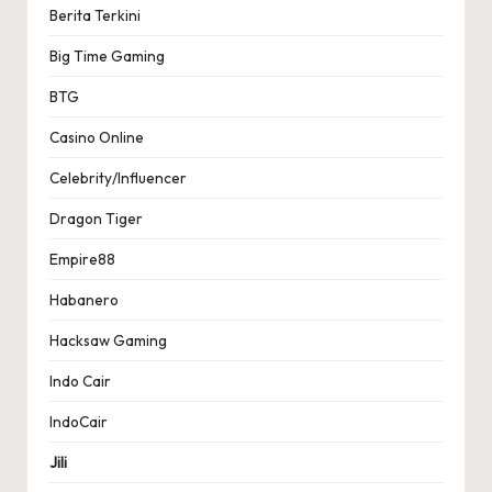
Berita Terkini
Big Time Gaming
BTG
Casino Online
Celebrity/Influencer
Dragon Tiger
Empire88
Habanero
Hacksaw Gaming
Indo Cair
IndoCair
Jili