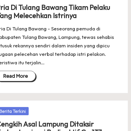
ria Di Tulang Bawang Tikam Pelaku
ang Melecehkan Istrinya
ria Di Tulang Bawang - Seseorang pemuda di
abupaten Tulang Bawang, Lampung, tewas sehabis
itusuk rekannya sendiri dalam insiden yang dipicu
ugaan pelecehan verbal terhadap istri pelakon.
eristiwa itu terjalin…
Read More
osted
Berita Terkini
engkih Asal Lampung Ditaksir