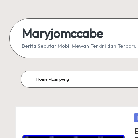
Skip
to
Maryjomccabe
content
Berita Seputar Mobil Mewah Terkini dan Terbaru
Home
»
Lampung
P
in
E