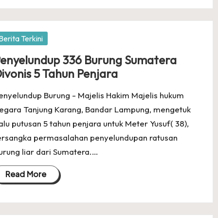
osted
Berita Terkini
enyelundup 336 Burung Sumatera
ivonis 5 Tahun Penjara
enyelundup Burung - Majelis Hakim Majelis hukum
egara Tanjung Karang, Bandar Lampung, mengetuk
alu putusan 5 tahun penjara untuk Meter Yusuf( 38),
ersangka permasalahan penyelundupan ratusan
urung liar dari Sumatera.…
Read More