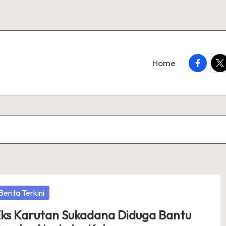
faceboo
twi
Home
osted
Berita Terkini
ks Karutan Sukadana Diduga Bantu