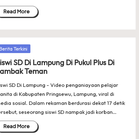
Read More
osted
Berita Terkini
iswi SD Di Lampung Di Pukul Plus Di
Jambak Teman
iswi SD Di Lampung - Video penganiayaan pelajar
anita di Kabupaten Pringsewu, Lampung, viral di
edia sosial. Dalam rekaman berdurasi dekat 17 detik
ersebut, seseorang siswi SD nampak jadi korban…
Read More