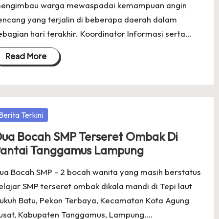
engimbau warga mewaspadai kemampuan angin
encang yang terjalin di beberapa daerah dalam
ebagian hari terakhir. Koordinator Informasi serta…
Read More
osted
Berita Terkini
ua Bocah SMP Terseret Ombak Di
antai Tanggamus Lampung
ua Bocah SMP - 2 bocah wanita yang masih berstatus
elajar SMP terseret ombak dikala mandi di Tepi laut
ukuh Batu, Pekon Terbaya, Kecamatan Kota Agung
usat, Kabupaten Tanggamus, Lampung.…