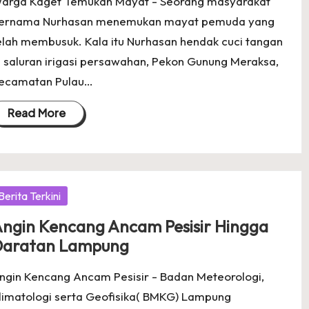
arga Kaget Temukan Mayat - Seorang masyarakat
ernama Nurhasan menemukan mayat pemuda yang
elah membusuk. Kala itu Nurhasan hendak cuci tangan
i saluran irigasi persawahan, Pekon Gunung Meraksa,
ecamatan Pulau…
Read More
osted
Berita Terkini
ngin Kencang Ancam Pesisir Hingga
Daratan Lampung
ngin Kencang Ancam Pesisir - Badan Meteorologi,
limatologi serta Geofisika( BMKG) Lampung