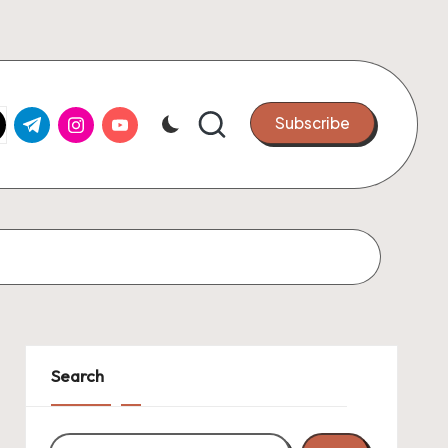
k.com
tter.com
t.me
instagram.com
youtube.com
Subscribe
Search