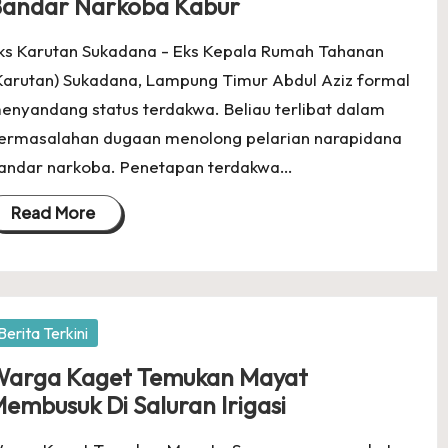
andar Narkoba Kabur
ks Karutan Sukadana - Eks Kepala Rumah Tahanan
Karutan) Sukadana, Lampung Timur Abdul Aziz formal
enyandang status terdakwa. Beliau terlibat dalam
ermasalahan dugaan menolong pelarian narapidana
andar narkoba. Penetapan terdakwa…
Read More
osted
Berita Terkini
arga Kaget Temukan Mayat
embusuk Di Saluran Irigasi