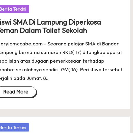
osted
Berita Terkini
iswi SMA Di Lampung Diperkosa
eman Dalam Toilet Sekolah
aryjomccabe.com - Seorang pelajar SMA di Bandar
ampung bernama samaran RKD( 17) ditangkap aparat
epolisian atas dugaan pemerkosaan terhadap
ahabat sekolahnya sendiri, GV( 16). Peristiwa tersebut
erjalin pada Jumat, 8…
Read More
osted
Berita Terkini