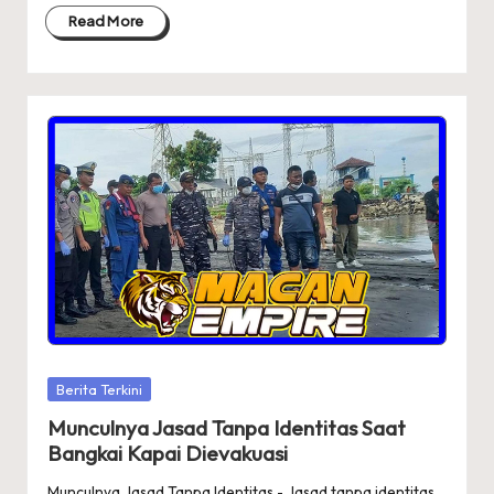
Read More
Posted
Berita Terkini
in
Munculnya Jasad Tanpa Identitas Saat
Bangkai Kapai Dievakuasi
Munculnya Jasad Tanpa Identitas - Jasad tanpa identitas