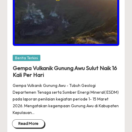
Posted
Berita Terkini
in
Gempa Vulkanik Gunung Awu Sulut Naik 16
Kali Per Hari
Gempa Vulkanik Gunung Awu - Tubuh Geologi
Departemen Tenaga serta Sumber Energi Mineral( ESDM)
pada laporan penilaian kegiatan periode 1- 15 Maret
2026. Mengatakan kegempaan Gunung Awu di Kabupaten
Kepulauan…
Read More