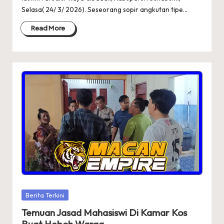
Selasa( 24/ 3/ 2026). Seseorang sopir angkutan tipe…
Read More
Posted
Berita Terkini
in
Temuan Jasad Mahasiswi Di Kamar Kos
Buat Heboh Warga