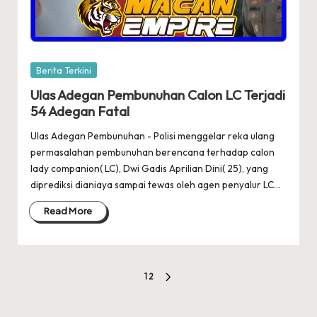
Posted
Berita Terkini
in
Ulas Adegan Pembunuhan Calon LC Terjadi
54 Adegan Fatal
Ulas Adegan Pembunuhan - Polisi menggelar reka ulang
permasalahan pembunuhan berencana terhadap calon
lady companion( LC), Dwi Gadis Aprilian Dini( 25), yang
diprediksi dianiaya sampai tewas oleh agen penyalur LC…
Read More
Posts
1
2
NEXT
pagination
PAGE