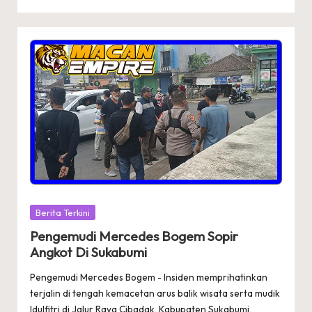
Posted
Berita Terkini
in
Pengemudi Mercedes Bogem Sopir
Angkot Di Sukabumi
Pengemudi Mercedes Bogem - Insiden memprihatinkan
terjalin di tengah kemacetan arus balik wisata serta mudik
Idulfitri di Jalur Raya Cibadak, Kabupaten Sukabumi,