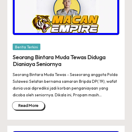
Posted
Berita Terkini
in
Seorang Bintara Muda Tewas Diduga
Dianiaya Seniornya
Seorang Bintara Muda Tewas - Seseorang anggota Polda
Sulawesi Selatan bernama samaran Bripda DP( 19), wafat
dunia usai diprediksi jadi korban penganiayaan yang
dicoba oleh seniornya. Dikala ini, Propam masih…
Read More