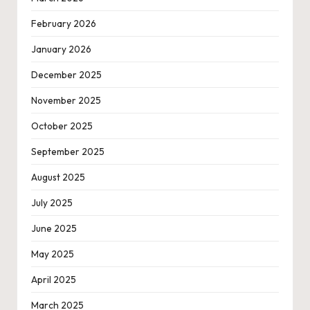
February 2026
January 2026
December 2025
November 2025
October 2025
September 2025
August 2025
July 2025
June 2025
May 2025
April 2025
March 2025