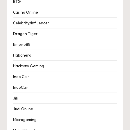
BTG
Casino Online
Celebrity/Influencer
Dragon Tiger
Empire88
Habanero
Hacksaw Gaming
Indo Cair
IndoCair
Jili
Judi Online
Microgaming