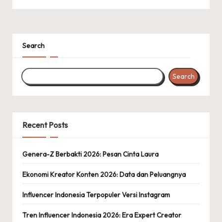
Search
Search
Recent Posts
Genera-Z Berbakti 2026: Pesan Cinta Laura
Ekonomi Kreator Konten 2026: Data dan Peluangnya
Influencer Indonesia Terpopuler Versi Instagram
Tren Influencer Indonesia 2026: Era Expert Creator