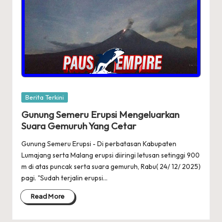
Posted
Berita Terkini
in
Gunung Semeru Erupsi Mengeluarkan
Suara Gemuruh Yang Cetar
Gunung Semeru Erupsi - Di perbatasan Kabupaten
Lumajang serta Malang erupsi diiringi letusan setinggi 900
m di atas puncak serta suara gemuruh, Rabu( 24/ 12/ 2025)
pagi. "Sudah terjalin erupsi…
Read More