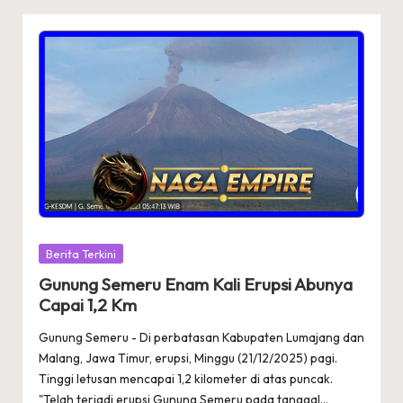
Posted
Berita Terkini
in
Gunung Semeru Enam Kali Erupsi Abunya
Capai 1,2 Km
Gunung Semeru - Di perbatasan Kabupaten Lumajang dan
Malang, Jawa Timur, erupsi, Minggu (21/12/2025) pagi.
Tinggi letusan mencapai 1,2 kilometer di atas puncak.
"Telah terjadi erupsi Gunung Semeru pada tanggal…