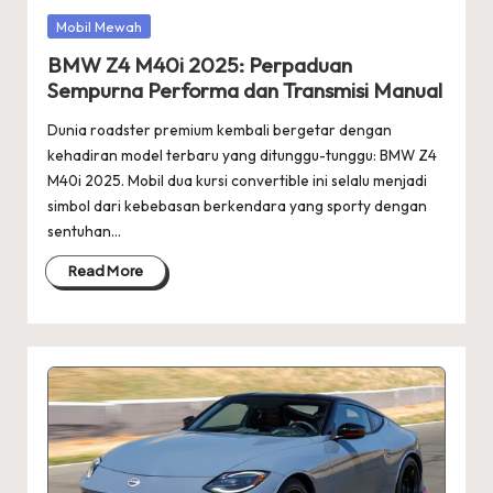
Posted
Mobil Mewah
in
BMW Z4 M40i 2025: Perpaduan
Sempurna Performa dan Transmisi Manual
Dunia roadster premium kembali bergetar dengan
kehadiran model terbaru yang ditunggu-tunggu: BMW Z4
M40i 2025. Mobil dua kursi convertible ini selalu menjadi
simbol dari kebebasan berkendara yang sporty dengan
sentuhan…
Read More