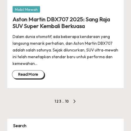
Posted
Mobil Mewah
in
Aston Martin DBX707 2025: Sang Raja
SUV Super Kembali Berkuasa
Dalam dunia otomotif, ada beberapa kendaraan yang
langsung menarik perhatian, dan Aston Martin DBX707
adalah salah satunya. Sejak diluncurkan, SUV ultra-mewah
ini telah menetapkan standar baru untuk performa dan
kemewahan…
Read More
Posts
1
2
3
…
10
NEXT
pagination
PAGE
Search