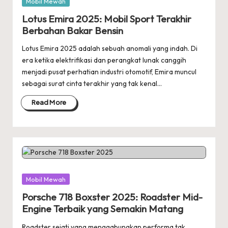
Posted
Mobil Mewah
in
Lotus Emira 2025: Mobil Sport Terakhir
Berbahan Bakar Bensin
Lotus Emira 2025 adalah sebuah anomali yang indah. Di
era ketika elektrifikasi dan perangkat lunak canggih
menjadi pusat perhatian industri otomotif, Emira muncul
sebagai surat cinta terakhir yang tak kenal…
Read More
Posted
Mobil Mewah
in
Porsche 718 Boxster 2025: Roadster Mid-
Engine Terbaik yang Semakin Matang
Roadster sejati yang menggabungkan performa tak