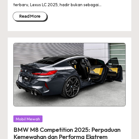
terbaru, Lexus LC 2025, hadir bukan sebagai…
Read More
Posted
Mobil Mewah
in
BMW M8 Competition 2025: Perpaduan
Kemewahan dan Performa Ekstrem