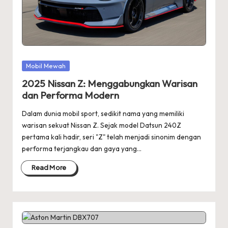
Posted
Mobil Mewah
in
2025 Nissan Z: Menggabungkan Warisan
dan Performa Modern
Dalam dunia mobil sport, sedikit nama yang memiliki
warisan sekuat Nissan Z. Sejak model Datsun 240Z
pertama kali hadir, seri "Z" telah menjadi sinonim dengan
performa terjangkau dan gaya yang…
Read More