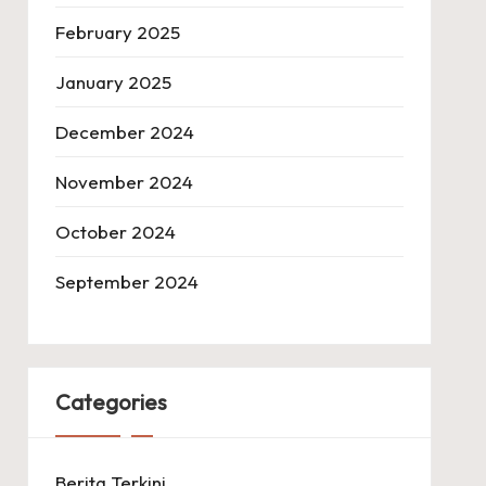
February 2025
January 2025
December 2024
November 2024
October 2024
September 2024
Categories
Berita Terkini