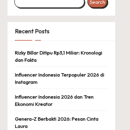
Search
Recent Posts
Rizky Billar Ditipu Rp3,1 Miliar: Kronologi
dan Fakta
Influencer Indonesia Terpopuler 2026 di
Instagram
Influencer Indonesia 2026 dan Tren
Ekonomi Kreator
Genera-Z Berbakti 2026: Pesan Cinta
Laura