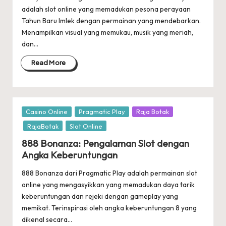
adalah slot online yang memadukan pesona perayaan
Tahun Baru Imlek dengan permainan yang mendebarkan.
Menampilkan visual yang memukau, musik yang meriah,
dan…
Read More
Posted
Casino Online
Pragmatic Play
Raja Botak
in
RajaBotak
Slot Online
888 Bonanza: Pengalaman Slot dengan
Angka Keberuntungan
888 Bonanza dari Pragmatic Play adalah permainan slot
online yang mengasyikkan yang memadukan daya tarik
keberuntungan dan rejeki dengan gameplay yang
memikat. Terinspirasi oleh angka keberuntungan 8 yang
dikenal secara…