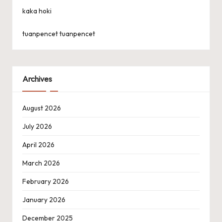
kaka hoki
tuanpencet
tuanpencet
Archives
August 2026
July 2026
April 2026
March 2026
February 2026
January 2026
December 2025