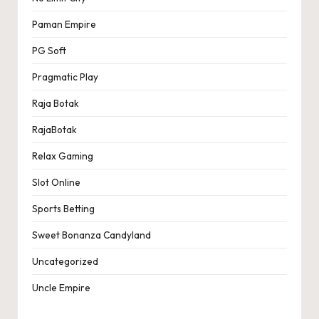
Paman Empire
PG Soft
Pragmatic Play
Raja Botak
RajaBotak
Relax Gaming
Slot Online
Sports Betting
Sweet Bonanza Candyland
Uncategorized
Uncle Empire