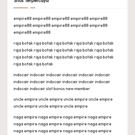
Situs Terpercaya
empire88
empire88
empire88
empire88
empire88
empire88
empire88
empire88
empire88
empire88
empire88
empire88
raja botak
raja botak
raja botak
raja botak
raja botak
raja botak
raja botak
raja botak
raja botak
raja botak
raja botak
raja botak
raja botak
raja botak
raja botak
raja botak
raja botak
indocair
indocair
indocair
indocair
indocair
indocair
indocair
indocair
indocair
indocair
indocair
indocair
indocair
indocair
slot bonus new member
uncle empire
uncle empire
uncle empire
uncle empire
uncle empire
uncle empire
uncle empire
naga empire
naga empire
naga empire
naga empire
naga empire
naga empire
naga empire
naga empire
naga empire
naga empire
naga empire
naga empire