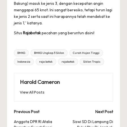
Bakung) masuk ke jenis 3, dengan kecepatan angin
menggapai 65 knot. Ini sangat beresiko, tetapi turun lagi
ke jenis 2 serta saat ini harapannya telah mendekat ke
jenis 1,” katanya.
Situs
Rajabotak
pecahan yang beruntun disini!
Tags:
BMKG
BMKG Ungkap 3 Siklon
Curah Hujan Tinggi
Indonesia
raja botak
rajabotak
Siklon Tropis
Harold Cameron
View All Posts
Post
Previous Post
Next Post
navigation
Anggota DPR RI Atalia
Siswi SD Di Lampung Di