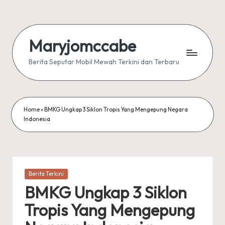
Skip
to
Maryjomccabe
content
Berita Seputar Mobil Mewah Terkini dan Terbaru
Home
»
BMKG Ungkap 3 Siklon Tropis Yang Mengepung Negara
Indonesia
Posted
Berita Terkini
in
BMKG Ungkap 3 Siklon
Tropis Yang Mengepung