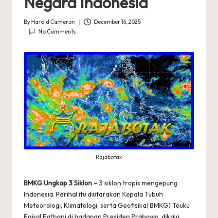
Negara Indonesia
By
Harold Cameron
December 16, 2025
Posted
No Comments
by
Rajabotak
BMKG Ungkap 3 Siklon –
3 siklon tropis mengepung
Indonesia. Perihal itu diutarakan Kepala Tubuh
Meteorologi, Klimatologi, serta Geofisika( BMKG) Teuku
Faisal Fathani di hadapan Presiden Prabowo, dikala