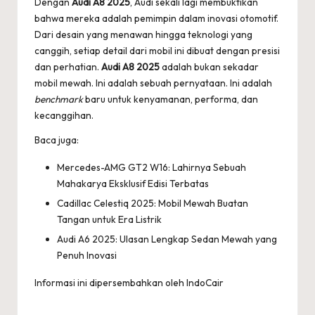
Dengan
Audi A8 2025
, Audi sekali lagi membuktikan
bahwa mereka adalah pemimpin dalam inovasi otomotif.
Dari desain yang menawan hingga teknologi yang
canggih, setiap detail dari mobil ini dibuat dengan presisi
dan perhatian.
Audi A8 2025
adalah bukan sekadar
mobil mewah. Ini adalah sebuah pernyataan. Ini adalah
benchmark
baru untuk kenyamanan, performa, dan
kecanggihan.
Baca juga:
Mercedes-AMG GT2 W16: Lahirnya Sebuah
Mahakarya Eksklusif Edisi Terbatas
Cadillac Celestiq 2025: Mobil Mewah Buatan
Tangan untuk Era Listrik
Audi A6 2025: Ulasan Lengkap Sedan Mewah yang
Penuh Inovasi
Informasi ini dipersembahkan oleh
IndoCair