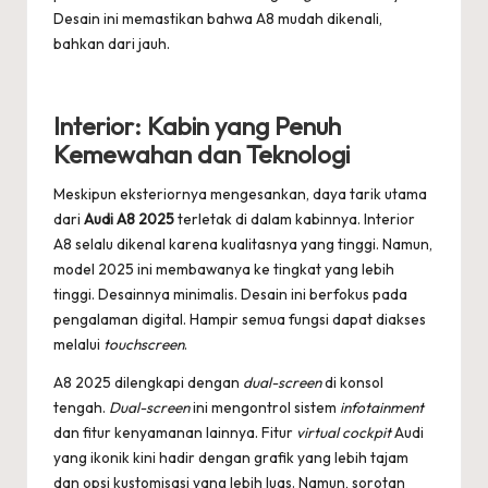
Desain ini memastikan bahwa A8 mudah dikenali,
bahkan dari jauh.
Interior: Kabin yang Penuh
Kemewahan dan Teknologi
Meskipun eksteriornya mengesankan, daya tarik utama
dari
Audi A8 2025
terletak di dalam kabinnya. Interior
A8 selalu dikenal karena kualitasnya yang tinggi. Namun,
model 2025 ini membawanya ke tingkat yang lebih
tinggi. Desainnya minimalis. Desain ini berfokus pada
pengalaman digital. Hampir semua fungsi dapat diakses
melalui
touchscreen
.
A8 2025 dilengkapi dengan
dual-screen
di konsol
tengah.
Dual-screen
ini mengontrol sistem
infotainment
dan fitur kenyamanan lainnya. Fitur
virtual cockpit
Audi
yang ikonik kini hadir dengan grafik yang lebih tajam
dan opsi kustomisasi yang lebih luas. Namun, sorotan