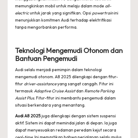
memungkinkan mobil untuk melaju dalam mode
all-
electric
untuk jarak yang signifikan. Opsi
powertrain
ini
menunjukkan komitmen Audi terhadap elektrifikasi
tanpa mengorbankan performa.
Teknologi Mengemudi Otonom dan
Bantuan Pengemudi
Audi selalu menjadi pemimpin dalam teknologi
mengemudi otonom. A8 2025 dilengkapi dengan fitur-
fitur
driver-assistance
yang sangat canggih. Fitur ini
termasuk
Adaptive Cruise Assist
dan
Remote Parking
Assist Plus
. Fitur-fitur ini membantu pengemudi dalam
situasi berkendara yang menantang.
Audi A8 2025
juga dilengkapi dengan sistem suspensi
aktif. Sistem ini dapat memindai jalan di depan. Ia juga
dapat menyesuaikan redaman peredam kejut secara
real-time
. Ini memastikan bahwa perjalanan selalu mulus,