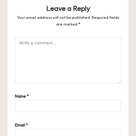
Leave a Reply
Your email address will not be published.
Required fields
are marked
*
Name
*
Email
*