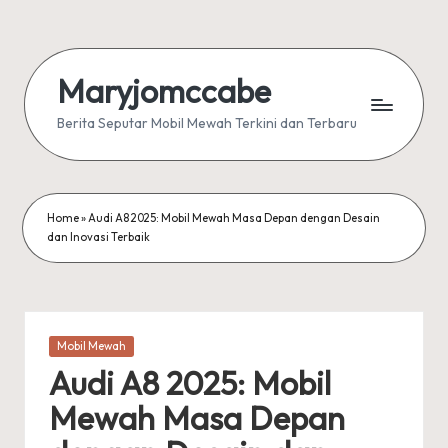
Skip
to
Maryjomccabe
content
Berita Seputar Mobil Mewah Terkini dan Terbaru
Home
»
Audi A8 2025: Mobil Mewah Masa Depan dengan Desain
dan Inovasi Terbaik
Posted
Mobil Mewah
in
Audi A8 2025: Mobil
Mewah Masa Depan