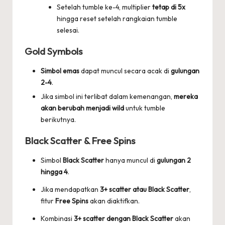
Setelah tumble ke-4, multiplier
tetap di 5x
hingga reset setelah rangkaian tumble
selesai.
Gold Symbols
Simbol emas
dapat muncul secara acak di
gulungan
2-4
.
Jika simbol ini terlibat dalam kemenangan,
mereka
akan berubah menjadi wild
untuk tumble
berikutnya.
Black Scatter & Free Spins
Simbol
Black Scatter
hanya muncul di
gulungan 2
hingga 4
.
Jika mendapatkan
3+ scatter atau Black Scatter
,
fitur
Free Spins
akan diaktifkan.
Kombinasi
3+ scatter dengan Black Scatter
akan