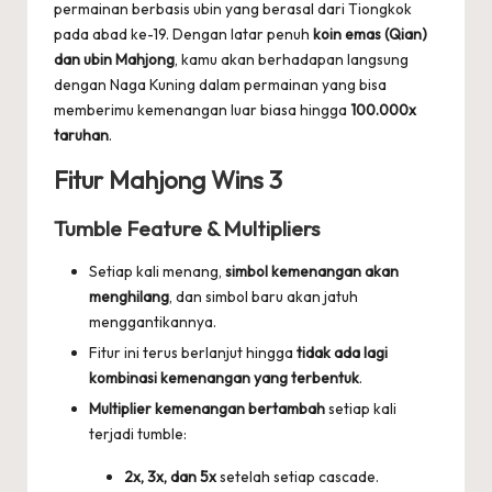
permainan berbasis ubin yang berasal dari Tiongkok
pada abad ke-19. Dengan latar penuh
koin emas (Qian)
dan ubin Mahjong
, kamu akan berhadapan langsung
dengan Naga Kuning dalam permainan yang bisa
memberimu kemenangan luar biasa hingga
100.000x
taruhan
.
Fitur Mahjong Wins 3
Tumble Feature & Multipliers
Setiap kali menang,
simbol kemenangan akan
menghilang
, dan simbol baru akan jatuh
menggantikannya.
Fitur ini terus berlanjut hingga
tidak ada lagi
kombinasi kemenangan yang terbentuk
.
Multiplier kemenangan bertambah
setiap kali
terjadi tumble:
2x, 3x, dan 5x
setelah setiap cascade.