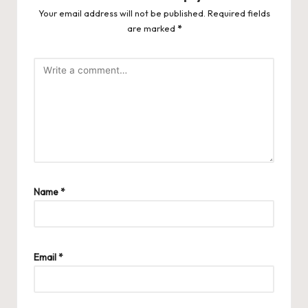
Your email address will not be published.
Required fields
are marked
*
Name
*
Email
*