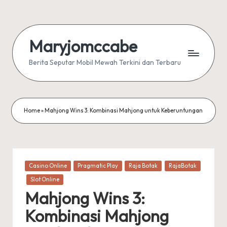
Skip
to
Maryjomccabe
content
Berita Seputar Mobil Mewah Terkini dan Terbaru
Home
»
Mahjong Wins 3: Kombinasi Mahjong untuk Keberuntungan
Posted
Casino Online
Pragmatic Play
Raja Botak
RajaBotak
in
Slot Online
Mahjong Wins 3:
Kombinasi Mahjong