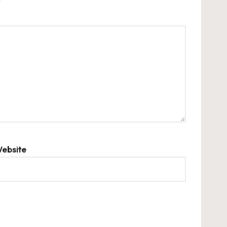
ebsite