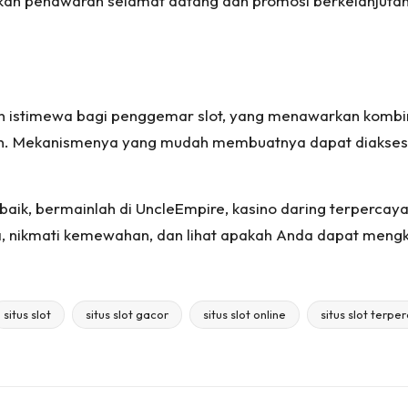
kan penawaran selamat datang dan promosi berkelanjuta
n istimewa bagi penggemar slot, yang menawarkan kombin
. Mekanismenya yang mudah membuatnya dapat diakses o
baik, bermainlah di
UncleEmpire
, kasino daring terperca
a, nikmati kemewahan, dan lihat apakah Anda dapat meng
situs slot
situs slot gacor
situs slot online
situs slot terpe