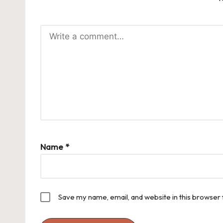
Name
*
Save my name, email, and website in this browser 