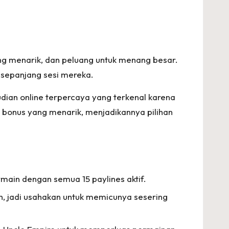
ng menarik, dan peluang untuk menang besar.
 sepanjang sesi mereka.
udian online terpercaya yang terkenal karena
 bonus yang menarik, menjadikannya pilihan
main dengan semua 15 paylines aktif.
, jadi usahakan untuk memicunya sesering