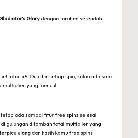
Gladiator’s Glory
dengan taruhan serendah
 x3, atau x5. Di akhir setiap spin, kalau ada satu
a multiplier yang muncul.
tetap ada sampai fitur free spins selesai.
r di gulungan ditambah total multiplier yang
terpicu ulang
dan kasih kamu free spins