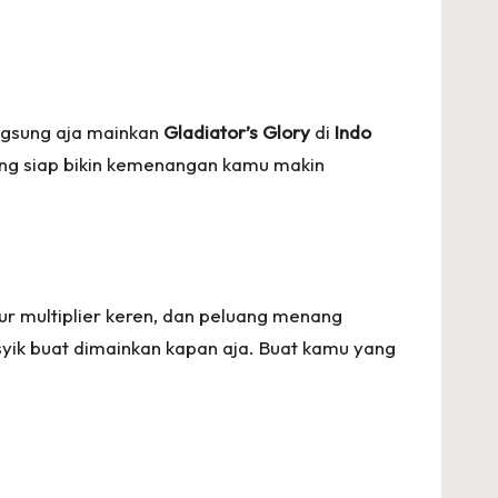
ngsung aja mainkan
Gladiator’s Glory
di
Indo
ang siap bikin kemenangan kamu makin
r multiplier keren, dan peluang menang
asyik buat dimainkan kapan aja. Buat kamu yang