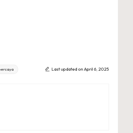
Last updated on April 6, 2025
rpercaya