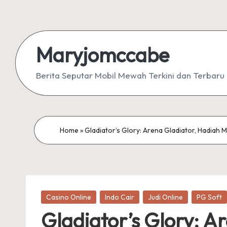
Skip
to
Maryjomccabe
content
Berita Seputar Mobil Mewah Terkini dan Terbaru
Home
»
Gladiator’s Glory: Arena Gladiator, Hadiah
Posted
Casino Online
Indo Cair
Judi Online
PG Soft
in
Gladiator’s Glory: 