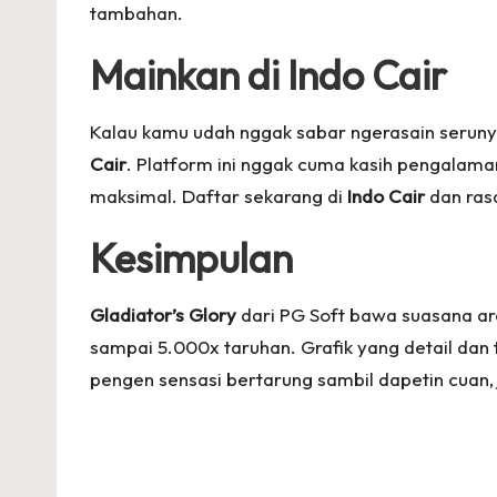
tambahan.
Mainkan di Indo Cair
Kalau kamu udah nggak sabar ngerasain seruny
Cair
. Platform ini nggak cuma kasih pengalama
maksimal. Daftar sekarang di
Indo Cair
dan rasa
Kesimpulan
Gladiator’s Glory
dari PG Soft bawa suasana ar
sampai 5.000x taruhan. Grafik yang detail dan f
pengen sensasi bertarung sambil dapetin cuan,