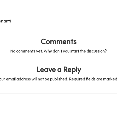
enanti
Comments
No comments yet. Why don’t you start the discussion?
Leave a Reply
our email address will not be published.
Required fields are marke