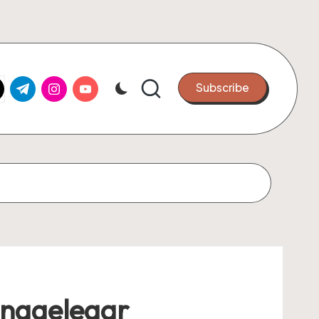
k.com
tter.com
t.me
instagram.com
youtube.com
Subscribe
enggelegar