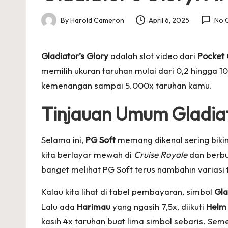
By
Harold Cameron
April 6, 2025
No 
Posted
by
Gladiator’s Glory
adalah slot video dari
Pocket
memilih ukuran taruhan mulai dari 0,2 hingga 1
kemenangan sampai 5.000x taruhan kamu.
Tinjauan Umum Gladiat
Selama ini,
PG Soft
memang dikenal sering bikin
kita berlayar mewah di
Cruise Royale
dan berbu
banget melihat PG Soft terus nambahin variasi
Kalau kita lihat di tabel pembayaran, simbol
Gla
Lalu ada
Harimau
yang ngasih 7,5x, diikuti
Helm
kasih 4x taruhan buat lima simbol sebaris. Seme