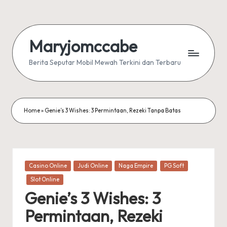
Skip
to
Maryjomccabe
content
Berita Seputar Mobil Mewah Terkini dan Terbaru
Home
»
Genie’s 3 Wishes: 3 Permintaan, Rezeki Tanpa Batas
Posted
Casino Online
Judi Online
Naga Empire
PG Soft
in
Slot Online
Genie’s 3 Wishes: 3
Permintaan, Rezeki