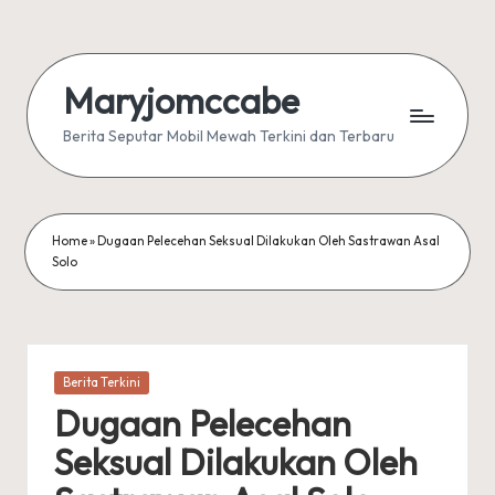
Skip
to
Maryjomccabe
content
Berita Seputar Mobil Mewah Terkini dan Terbaru
Home
»
Dugaan Pelecehan Seksual Dilakukan Oleh Sastrawan Asal
Solo
Posted
Berita Terkini
in
Dugaan Pelecehan
Seksual Dilakukan Oleh