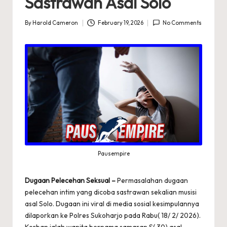
Sastrawan Asal Solo
By
Harold Cameron
February 19, 2026
No Comments
Posted
by
Pausempire
Dugaan Pelecehan Seksual –
Permasalahan dugaan
pelecehan intim yang dicoba sastrawan sekalian musisi
asal Solo. Dugaan ini viral di media sosial kesimpulannya
dilaporkan ke Polres Sukoharjo pada Rabu( 18/ 2/ 2026).
Korban ialah wanita bernama samaran S( 30) asal