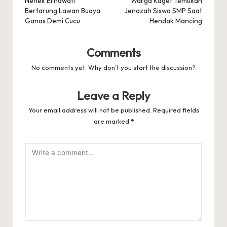
navigation
Nenek Ernawati
Warga Kaget Temukan
Bertarung Lawan Buaya
Jenazah Siswa SMP Saat
Ganas Demi Cucu
Hendak Mancing
Comments
No comments yet. Why don’t you start the discussion?
Leave a Reply
Your email address will not be published.
Required fields
are marked
*