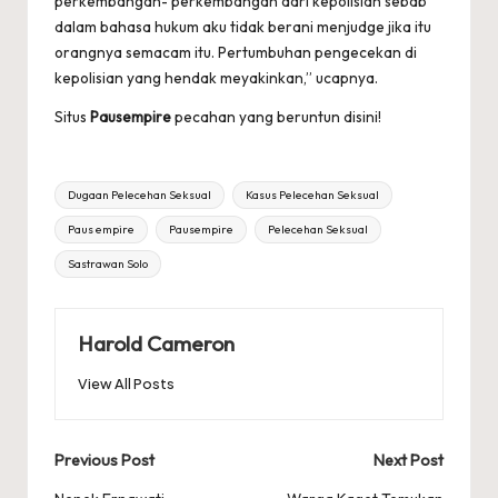
perkembangan- perkembangan dari kepolisian sebab
dalam bahasa hukum aku tidak berani menjudge jika itu
orangnya semacam itu. Pertumbuhan pengecekan di
kepolisian yang hendak meyakinkan,” ucapnya.
Situs
Pausempire
pecahan yang beruntun disini!
Tags:
Dugaan Pelecehan Seksual
Kasus Pelecehan Seksual
Paus empire
Pausempire
Pelecehan Seksual
Sastrawan Solo
Harold Cameron
View All Posts
Post
Previous Post
Next Post