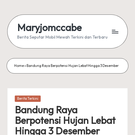
Skip
to
Maryjomccabe
content
Berita Seputar Mobil Mewah Terkini dan Terbaru
Home
»
Bandung Raya Berpotensi Hujan Lebat Hingga 3 Desember
Posted
Berita Terkini
in
Bandung Raya
Berpotensi Hujan Lebat
Hingga 3 Desember