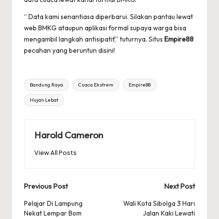
“ Data kami senantiasa diperbarui. Silakan pantau lewat
web BMKG ataupun aplikasi formal supaya warga bisa
mengambil langkah antisipatif,” tuturnya. Situs
Empire88
pecahan yang beruntun disini!
Tags:
Bandung Raya
Cuaca Ekstrem
Empire88
Hujan Lebat
Harold Cameron
View All Posts
Post
Previous Post
Next Post
navigation
Pelajar Di Lampung
Wali Kota Sibolga 3 Hari
Nekat Lempar Bom
Jalan Kaki Lewati